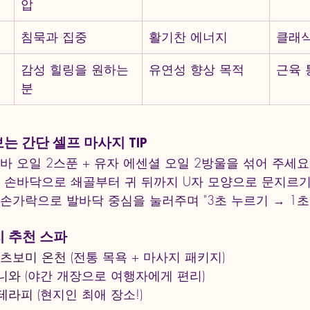
압
침묵과 집중
활기찬 에너지
클래
감성 힐링을 원하는 
유연성 향상 목적
근육 
분
보는 간단 셀프 마사지 TIP
호호바 오일 2스푼 + 유자 에센셜 오일 2방울을 섞어 주세요
 : 손바닥으로 쇄골부터 귀 뒤까지 U자 모양으로 문지르기 (
엄지손가락으로 발바닥 중심을 눌러주며 "3초 누르기 → 1초 
지 추천 스파
 츠보미 온천
 (전통 목욕 + 마사지 패키지)
니와
 (야간 개장으로 여행자에게 편리)
테라피
 (현지인 최애 장소!)