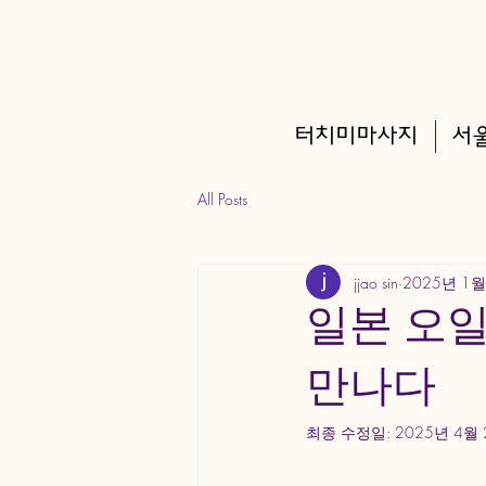
터치미마사지
서
All Posts
jjao sin
2025년 1월
일본 오일
만나다
최종 수정일:
2025년 4월