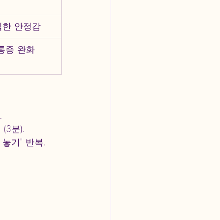
식한 안정감
통증 완화
.
3분).
놓기" 반복.